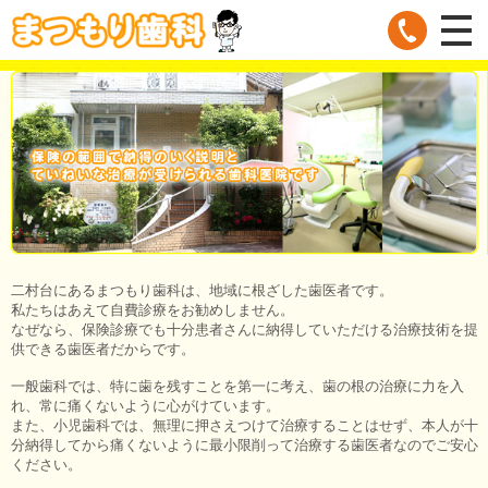
二村台にあるまつもり歯科は、地域に根ざした歯医者です。
私たちはあえて自費診療をお勧めしません。
なぜなら、保険診療でも十分患者さんに納得していただける治療技術を提
供できる歯医者だからです。
一般歯科では、特に歯を残すことを第一に考え、歯の根の治療に力を入
れ、常に痛くないように心がけています。
また、小児歯科では、無理に押さえつけて治療することはせず、本人が十
分納得してから痛くないように最小限削って治療する歯医者なのでご安心
ください。